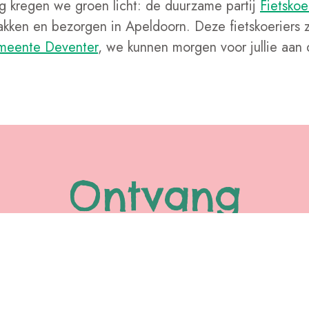
 kregen we groen licht: de duurzame partij
Fietskoe
akken en bezorgen in Apeldoorn. Deze fietskoeriers z
eente Deventer
, we kunnen morgen voor jullie aan 
Ontvang
8 weken
gratis de tas