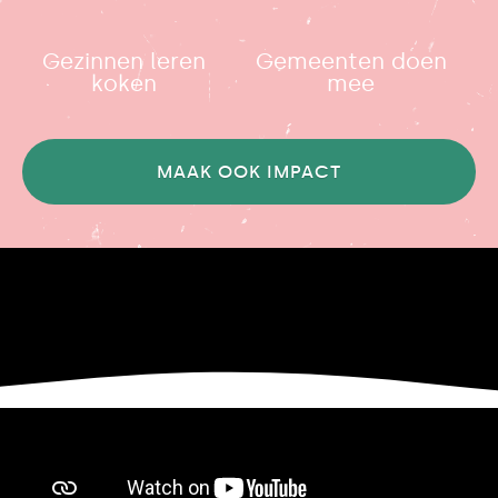
Gezinnen leren
Gemeenten doen
koken
mee
MAAK OOK IMPACT