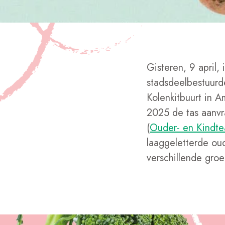
Gisteren, 9 april,
stadsdeelbestuur
Kolenkitbuurt in 
2025 de tas aanv
(
Ouder- en Kindt
laaggeletterde ou
verschillende gro