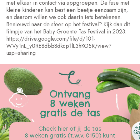
met elkaar in contact via appgroepen. De fase met
kleine kinderen kan best een beetje eenzaam zijn,
en daarom willen we ook daarin iets betekenen.
Benieuwd naar de sfeer op het festival? Kijk dan dit
filmpje van het Baby Groente Tas Festival in 2023:
https://drive.google.com/file/d/101-
WVy1nL_y0RE8dbb8dkcp1lL3hKO5R/view?
usp=sharing
Ontvang
8 weken
gratis de tas
Check hier of jij de tas
8 weken gratis (t.w.v. €150) kunt