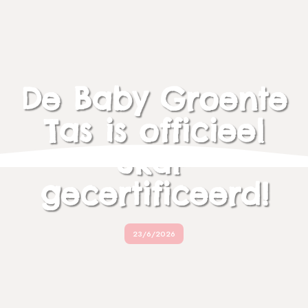
De Baby Groente
Tas is officieel
Skal-
gecertificeerd!
23/6/2026