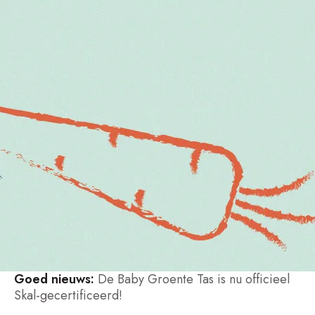
Goed nieuws:
De Baby Groente Tas is nu officieel
Skal-gecertificeerd!