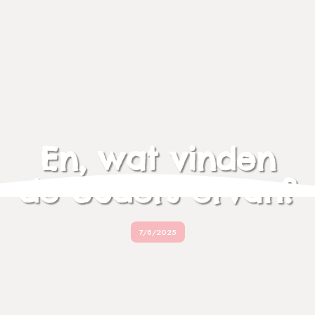
En, wat vinden
de ouders ervan?
7/8/2025