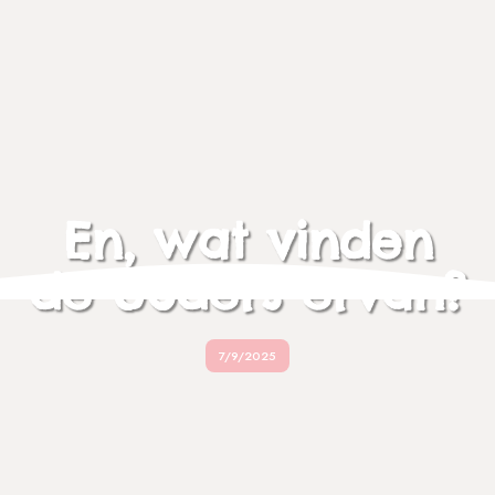
En, wat vinden
de ouders ervan?
7/9/2025