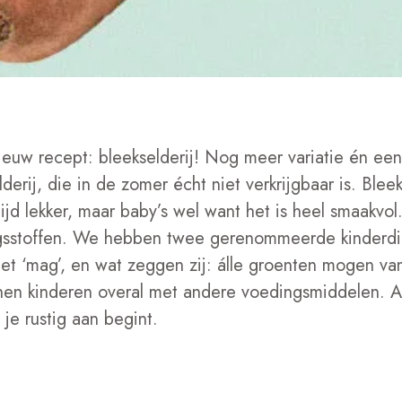
uw recept: bleekselderij! Nog meer variatie én een 
derij, die in de zomer écht niet verkrijgbaar is. Blee
ltijd lekker, maar baby’s wel want het is heel smaakvol
gsstoffen. We hebben twee gerenommeerde kinderdi
et ‘mag’, en wat zeggen zij: álle groenten mogen v
en kinderen overal met andere voedingsmiddelen. All
je rustig aan begint.