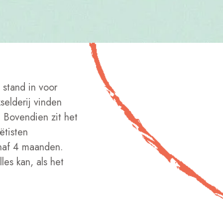
stand in voor
kselderij vinden
. Bovendien zit het
ëtisten
anaf 4 maanden.
es kan, als het