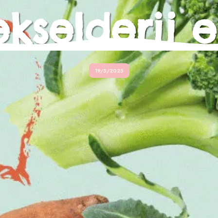
kselderij e
19/5/2025